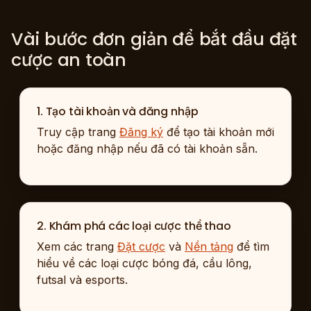
Vài bước đơn giản để bắt đầu đặt
cược an toàn
1. Tạo tài khoản và đăng nhập
Truy cập trang
Đăng ký
để tạo tài khoản mới
hoặc đăng nhập nếu đã có tài khoản sẵn.
2. Khám phá các loại cược thể thao
Xem các trang
Đặt cược
và
Nền tảng
để tìm
hiểu về các loại cược bóng đá, cầu lông,
futsal và esports.