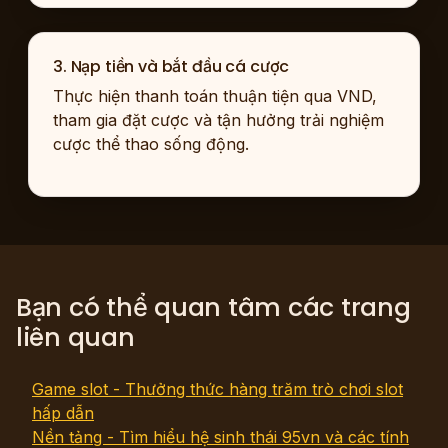
3. Nạp tiền và bắt đầu cá cược
Thực hiện thanh toán thuận tiện qua VND,
tham gia đặt cược và tận hưởng trải nghiệm
cược thể thao sống động.
Bạn có thể quan tâm các trang
liên quan
Game slot - Thưởng thức hàng trăm trò chơi slot
hấp dẫn
Nền tảng - Tìm hiểu hệ sinh thái 95vn và các tính