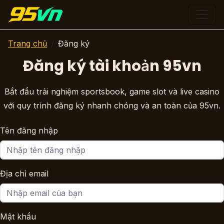
Trang chủ
Đăng ký
Đăng ký tài khoản 95vn
Bắt đầu trải nghiệm sportsbook, game slot và live casino
với quy trình đăng ký nhanh chóng và an toàn của 95vn.
Tên đăng nhập
Địa chỉ email
Mật khẩu