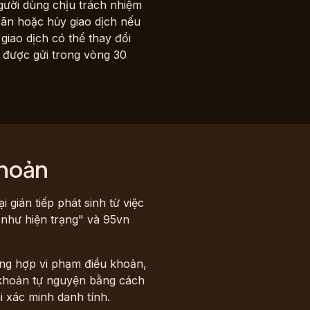
gười dùng chịu trách nhiệm
oãn hoặc hủy giao dịch nếu
 giao dịch có thể thay đổi
n được gửi trong vòng 30
khoản
 gián tiếp phát sinh từ việc
như hiện trạng" và 95vn
ờng hợp vi phạm điều khoản,
 khoản tự nguyện bằng cách
i xác minh danh tính.