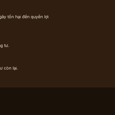
g
ây tổn hại đến quyền lợi
g tư.
 còn lại.