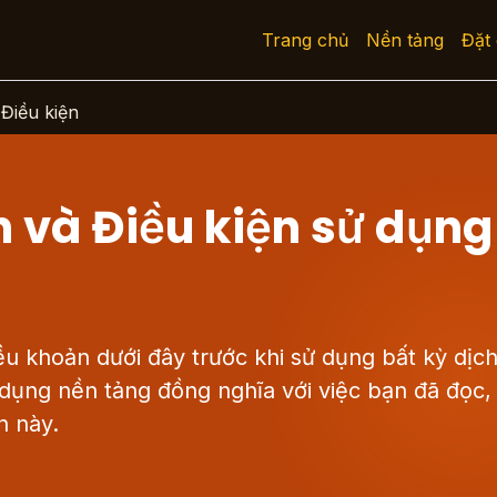
Trang chủ
Nền tảng
Đặt
Điều kiện
 và Điều kiện sử dụng
ều khoản dưới đây trước khi sử dụng bất kỳ dịc
 dụng nền tảng đồng nghĩa với việc bạn đã đọc,
n này.