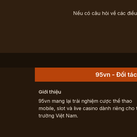
Nếu có câu hỏi về các điề
95vn - Đối tác
Giới thiệu
95vn mang lại trải nghiệm cược thể thao
mobile, slot và live casino dành riêng cho 
trường Việt Nam.