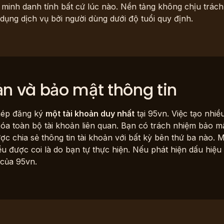
inh danh tính bất cứ lúc nào. Nền tảng không chịu trách n
 dụng dịch vụ bởi người dùng dưới độ tuổi quy định.
oản và bảo mật thông tin
hép đăng ký
một tài khoản duy nhất
tại 95vn. Việc tạo nhiề
óa toàn bộ tài khoản liên quan. Bạn có trách nhiệm bảo m
c chia sẻ thông tin tài khoản với bất kỳ bên thứ ba nào. 
u được coi là do bạn tự thực hiện. Nếu phát hiện dấu hiệu 
 của 95vn.