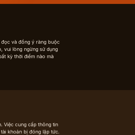
ã đọc và đồng ý ràng buộc
o, vui lòng ngừng sử dụng
bất kỳ thời điểm nào mà
. Việc cung cấp thông tin
tài khoản bị đóng lập tức.