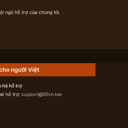
ội ngũ hỗ trợ của chúng tôi.
 cho người Việt
n hệ hỗ trợ
il hỗ trợ:
support@95vn.bar