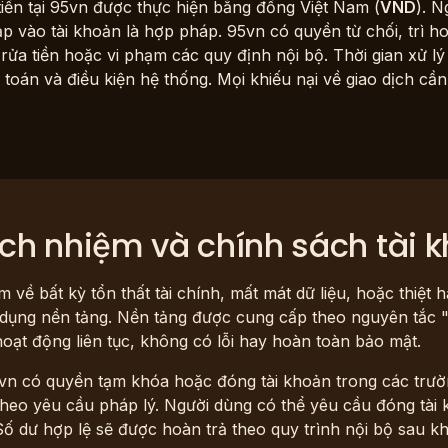
 tiền tại 95vn được thực hiện bằng đồng Việt Nam (
VND
). N
p vào tài khoản là hợp pháp. 95vn có quyền từ chối, trì h
 rửa tiền hoặc vi phạm các quy định nội bộ. Thời gian xử lý
toán và điều kiện hệ thống. Mọi khiếu nại về giao dịch cầ
rách nhiệm và chính sách tài 
về bất kỳ tổn thất tài chính, mất mát dữ liệu, hoặc thiệt hại
dụng nền tảng. Nền tảng được cung cấp theo nguyên tắc "
oạt động liên tục, không có lỗi hay hoàn toàn bảo mật.
5vn có quyền tạm khóa hoặc đóng tài khoản trong các trư
heo yêu cầu pháp lý. Người dùng có thể yêu cầu đóng tài
 Số dư hợp lệ sẽ được hoàn trả theo quy trình nội bộ sau kh