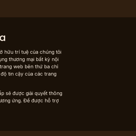
ba
ở hữu trí tuệ của chúng tôi
ng thương mại bất kỳ nội
trang web bên thứ ba chỉ
độ tin cậy của các trang
p sẽ được giải quyết thông
tương ứng. Để được hỗ trợ