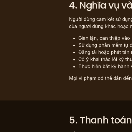
4. Nghĩa vụ v
Người dùng cam kết sử dụng
của người dùng khác hoặc n
Gian lận, can thiệp vào
Sử dụng phần mềm tự đ
Đăng tải hoặc phát tán
Cố ý khai thác lỗi kỹ thu
Thực hiện bất kỳ hành 
Mọi vi phạm có thể dẫn đến
5. Thanh toán