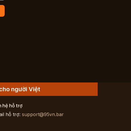
 cho người Việt
n hệ hỗ trợ
il hỗ trợ:
support@95vn.bar