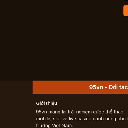
95vn - Đối tác
Giới thiệu
95vn mang lại trải nghiệm cược thể thao
mobile, slot và live casino dành riêng cho 
trường Việt Nam.