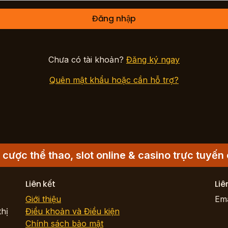
Đăng nhập
Chưa có tài khoản?
Đăng ký ngay
Quên mật khẩu hoặc cần hỗ trợ?
 cược thể thao, slot online & casino trực tuyến
Liên kết
Liê
Giới thiệu
Ema
thị
Điều khoản và Điều kiện
Chính sách bảo mật